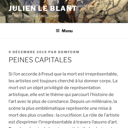
Aller
JULIEN LE BLANT
au
Un petit maître à redécouvrir
contenu
principal
Menu
PUBLIÉ
9 DÉCEMBRE 2019
PAR
DOMFORM
LE
PEINES CAPITALES
Si l’on accorde à Freud que la mort est irreprésentable,
les artistes ont toujours cherché à lui donner corps. La
mort est un objet privilégié de représentation
artistique, elle est le thème qui parcourt l’histoire de
l’art avec le plus de constance. Depuis un millénaire, la
scène la plus emblématique représente une mise à
mort des plus cruelles : la crucifixion. Le rôle de l’artiste
est d’exprimer l’irreprésentable à travers l’œuvre d’art.