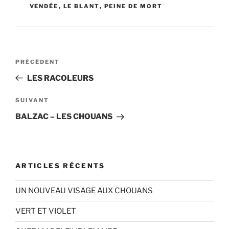
VENDÉE
,
LE BLANT
,
PEINE DE MORT
Navigation
Article
PRÉCÉDENT
de
précédent
LES RACOLEURS
l’article
Article
SUIVANT
suivant
BALZAC – LES CHOUANS
ARTICLES RÉCENTS
UN NOUVEAU VISAGE AUX CHOUANS
VERT ET VIOLET