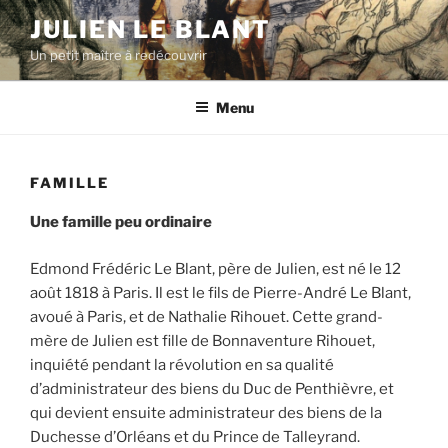
Aller
JULIEN LE BLANT
au
Un petit maître à redécouvrir
contenu
principal
Menu
FAMILLE
Une famille peu ordinaire
Edmond Frédéric Le Blant, père de Julien, est né le 12
août 1818 à Paris. Il est le fils de Pierre-André Le Blant,
avoué à Paris, et de Nathalie Rihouet. Cette grand-
mère de Julien est fille de Bonnaventure Rihouet,
inquiété pendant la révolution en sa qualité
d’administrateur des biens du Duc de Penthièvre, et
qui devient ensuite administrateur des biens de la
Duchesse d’Orléans et du Prince de Talleyrand.