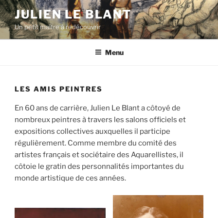
Aller
JULIEN LE BLANT
au
Un petit maître à redécouvrir
contenu
principal
Menu
LES AMIS PEINTRES
En 60 ans de carrière, Julien Le Blant a côtoyé de
nombreux peintres à travers les salons officiels et
expositions collectives auxquelles il participe
régulièrement. Comme membre du comité des
artistes français et sociétaire des Aquarellistes, il
côtoie le gratin des personnalités importantes du
monde artistique de ces années.