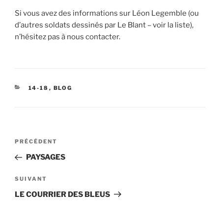
Si vous avez des informations sur Léon Legemble (ou
d’autres soldats dessinés par Le Blant – voir la liste),
n’hésitez pas à nous contacter.
CATÉGORIES
14-18
,
BLOG
Navigation
Article
PRÉCÉDENT
de
précédent
PAYSAGES
l’article
Article
SUIVANT
suivant
LE COURRIER DES BLEUS