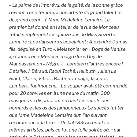
« La palme de l’imprévu, de la gaîté, de la bonne grâce
revient à une femme, à une artiste de grand talent et
de grand cœur… à Mme Madeleine Lemaire. Le
premier bal donné en l’atelier de la rue de Monceau
fêtait simplement les quinze ans de Miss Suzette
Lemaire : Les danseurs s’appelaient : Alexandre Dumas
fils, déguisé en Turc », Meissonier en « Doge de Venise
», Gounod en « Médecin malgré lui », Guy de
Maupassant en « Nègre »… combien d’autres encore !
Detaille, J. Béraud, Raoul Toché, Heilbuth, Julien Le
Blant, Clairin, Vibert, Bastien-Lepage, Jacquet,
Lambert, Toulmouche… Le souper avait été commandé
pour 20 convives et, à une heure du matin, 300
masques se disputaient en riant les reliefs des
homards et les os des jambonneaux Le succès fut tel
que Mme Madeleine Lemaire dut, l’an suivant,
recommencer la fête : « Un bal 1830 » réunit les
mêmes artistes, puis ce fut une folle soirée où, « par