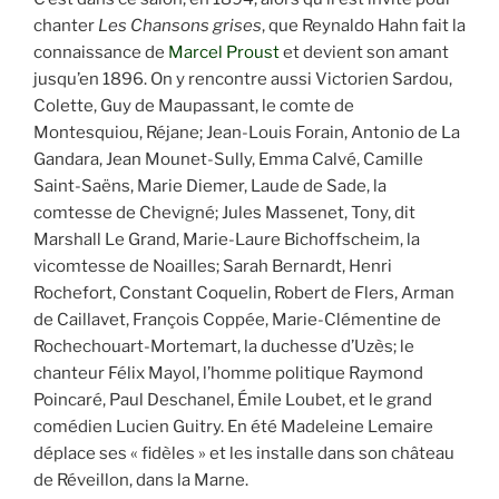
chanter
Les Chansons grises
, que Reynaldo Hahn fait la
connaissance de
Marcel Proust
et devient son amant
jusqu’en 1896. On y rencontre aussi Victorien Sardou,
Colette, Guy de Maupassant, le comte de
Montesquiou, Réjane; Jean-Louis Forain, Antonio de La
Gandara, Jean Mounet-Sully, Emma Calvé, Camille
Saint-Saëns, Marie Diemer, Laude de Sade, la
comtesse de Chevigné; Jules Massenet, Tony, dit
Marshall Le Grand, Marie-Laure Bichoffscheim, la
vicomtesse de Noailles; Sarah Bernardt, Henri
Rochefort, Constant Coquelin, Robert de Flers, Arman
de Caillavet, François Coppée, Marie-Clémentine de
Rochechouart-Mortemart, la duchesse d’Uzès; le
chanteur Félix Mayol, l’homme politique Raymond
Poincaré, Paul Deschanel, Émile Loubet, et le grand
comédien Lucien Guitry. En été Madeleine Lemaire
déplace ses « fidèles » et les installe dans son château
de Réveillon, dans la Marne.