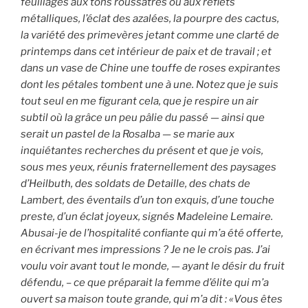
feuillages aux tons roussâtres ou aux reflets
métalliques, l’éclat des azalées, la pourpre des cactus,
la variété des primevères jetant comme une clarté de
printemps dans cet intérieur de paix et de travail ; et
dans un vase de Chine une touffe de roses expirantes
dont les pétales tombent une à une. Notez que je suis
tout seul en me figurant cela, que je respire un air
subtil où la grâce un peu pâlie du passé — ainsi que
serait un pastel de la Rosalba — se marie aux
inquiétantes recherches du présent et que je vois,
sous mes yeux, réunis fraternellement des paysages
d’Heilbuth, des soldats de Detaille, des chats de
Lambert, des éventails d’un ton exquis, d’une touche
preste, d’un éclat joyeux, signés Madeleine Lemaire.
Abusai-je de l’hospitalité confiante qui m’a été offerte,
en écrivant mes impressions ? Je ne le crois pas. J’ai
voulu voir avant tout le monde, — ayant le désir du fruit
défendu, – ce que préparait la femme d’élite qui m’a
ouvert sa maison toute grande, qui m’a dit : «Vous êtes