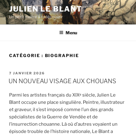
Aller
JULIEN LE BLANT
au
Un petit maître à redécouvrir
contenu
principal
Menu
CATÉGORIE :
BIOGRAPHIE
PUBLIÉ
7 JANVIER 2026
LE
UN NOUVEAU VISAGE AUX CHOUANS
Parmi les artistes français du XIXᵉ siècle, Julien Le
Blant occupe une place singulière. Peintre, illustrateur
et graveur, il s’est imposé comme l’un des grands
spécialistes de la Guerre de Vendée et de
l’insurrection chouanne. Là où d’autres voyaient un
épisode trouble de l’histoire nationale, Le Blant a