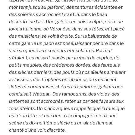
montent jusqu’au plafond ; des tentures éclatantes et
des soieries s’accrochent ici et là, dans le beau
désordre de l’art. Une galerie en bois sculpté, sorte de
loggia italienne, où Véronèse, dans ses fêtes, eût placé
des musiciens, se voit à droite. Sur la balustrade de
cette galerie un paon est posé, laissant pendre dans le
vide sa queue aux couleurs étincelantes. Partout
s’étalent, au hasard, placés par la main du caprice, de
petits meubles, des crédences dorées, des fauteuils
des siècles derniers, des poufs où nos aïeules aimaient
à s’asseoir, des trophées enrubannés où s’enlacent
flûtes et cornemuses chères aux peintres galants que
conduisait Watteau. Des tambourins, des violes, des
lanternes sont accrochés, retenus par des faveurs aux
tons éteints. Un piano à queue rappelle que la musique
est de la fête, et que rien n’accompagne mieux une
scène du dix-huitième siècle qu’un air de Rameau
chanté d’une voix discrète.