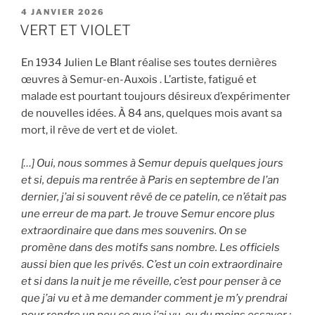
PUBLIÉ
4 JANVIER 2026
LE
VERT ET VIOLET
En 1934 Julien Le Blant réalise ses toutes dernières
œuvres à Semur-en-Auxois . L’artiste, fatigué et
malade est pourtant toujours désireux d’expérimenter
de nouvelles idées. À 84 ans, quelques mois avant sa
mort, il rêve de vert et de violet.
[…] Oui, nous sommes à Semur depuis quelques jours
et si, depuis ma rentrée à Paris en septembre de l’an
dernier, j’ai si souvent rêvé de ce patelin, ce n’était pas
une erreur de ma part. Je trouve Semur encore plus
extraordinaire que dans mes souvenirs. On se
promène dans des motifs sans nombre. Les officiels
aussi bien que les privés. C’est un coin extraordinaire
et si dans la nuit je me réveille, c’est pour penser à ce
que j’ai vu et à me demander comment je m’y prendrai
pour rendre un peu ce que j’ai vu, ou du moins essayer ;