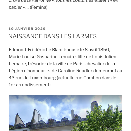
ordre de la Patronne », tous les costumes étaient « en
papier » …
(Femina)
PUBLIÉ
10 JANVIER 2020
LE
NAISSANCE DANS LES LARMES
Edmond-Frédéric Le Blant épouse le 8 avril 1850,
Marie Louise Gasparine Lemaire, fille de Louis Julien
Lemaire, trésorier de la ville de Paris, chevalier de la
Légion d’honneur, et de Caroline Roudler demeurant au
43 rue de Luxembourg (actuelle rue Cambon dans le
1er arrondissement).