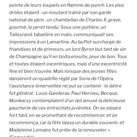
pointe de leurs toupets en flamme de punch. Les plus
drôles étaient : un moutard traîné par son garde
national de père ; un chambellan de Charles X, grave,
gourmé, le jarret tendu. Sous une poitière, un
Talleyrand, tabatière en main, communiquait ses
impressions à un Lamartine. Au buffet surchargé de
friandises et de primeurs, un lord Byron but tant de vin
de Champagne qu’il en boita ensuite, pour de bon. Tous
et toutes étaient excentriques, mais d’une excentricité
fine et bien trouvée. Mais lorsque des jeunes filles
dansèrent un quadrille réglé par Soria de l’Opéra,
l’assistance émerveillée ne put se contenir : le délire
fut général : Louis Ganderax, Paul Hervieu, Becque,
Munkacsy contemplaient d’un œil amusé la délicieuse
gaucherie de ces entrechats juvéniles. On se sépara
fort tard, en se promettant de recommencer, et on
recommença, car la fête laissa un durable souvenir, et
Madeleine Lemaire fut priée de la renouveler. »