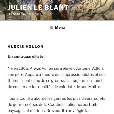
Aller
JULIEN LE BLANT
au
Un petit maître à redécouvrir
contenu
principal
Menu
ALEXIS VOLLON
Un ami aquarelliste
Né en 1865, Alexis Vollon sera élève d’Antoine Vollon,
son père. Apparu à l’heure des impressionnistes et ses
thèmes sont ceux de ce groupe. Il a toujours eu souci
de conserver les qualités de coloriste de son Maître.
Tour à tour, il a abordé les genres les plus divers, sujets
de genre, scènes de la Comédie Italienne, portraits,
paysages et marines. Graveur, il a privilégié la