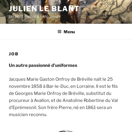
Aller
JULIEN LE BLANT
au
Un petit maître à redécouvrir
contenu
principal
Menu
JOB
Un autre passionné d’uniformes
Jacques Marie Gaston Onfroy de Bréville naît le 25
novembre 1858 à Bar-le-Duc, en Lorraine. Il est le fils
de Georges Marie Onfroy de Bréville, substitut du
procureur à Avallon, et de Anatoline Robertine du Val
d’Eprémesnil. Son frère Pierre, né en 1861 sera un
musicien reconnu.