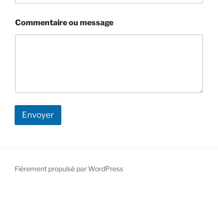
*
Commentaire ou message
*
N
o
m
Envoyer
A
l
t
e
Fièrement propulsé par WordPress
r
n
a
t