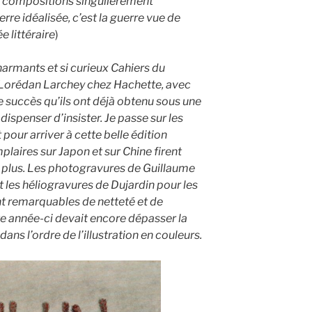
s compositions singulièrement
erre idéalisée, c’est la guerre vue de
e littéraire
)
charmants et si curieux Cahiers du
r Lorédan Larchey chez Hachette, avec
Le succès qu’ils ont déjà obtenu sous une
spenser d’insister. Je passe sur les
 pour arriver à cette belle édition
plaires sur Japon et sur Chine firent
t plus. Les photogravures de Guillaume
t les héliogravures de Dujardin pour les
t remarquables de netteté et de
tte année-ci devait encore dépasser la
ans l’ordre de l’illustration en couleurs.