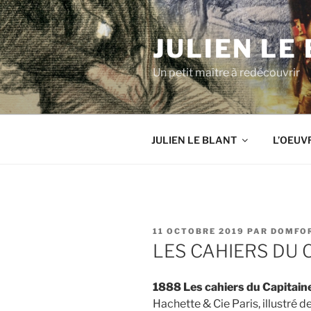
Aller
au
JULIEN LE
contenu
principal
Un petit maître à redécouvrir
JULIEN LE BLANT
L’OEUV
PUBLIÉ
11 OCTOBRE 2019
PAR
DOMFO
LE
LES CAHIERS DU 
1888 Les cahiers du Capitain
Hachette & Cie Paris, illustré 