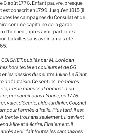
le 6 août 1776. Enfant pauvre, presque
est conscrit en 1799. Jusqu’en 1815 (il
à toutes les campagnes du Consulat et de
itaire comme capitaine de la garde
on d’honneur, après avoir participé à
it batailles sans avoir jamais été
865.
COIGNET, publiés par M. Lorédan
nches hors texte en couleurs et de 66
 et les dessins du peintre Julien Le Blant,
vre de fantaisie. Ce sont les mémoires
d’après le manuscrit original, d’un
re, qui naquit dans l’Yonne, en 1776.
er, valet d’écurie, aide-jardinier, Coignet
rt pour l’armée d’Italie. Plus tard, il est
A trente-trois ans seulement, il devient
end à lire et à écrire. Finalement, il
 après avoir fait toutes les campagnes