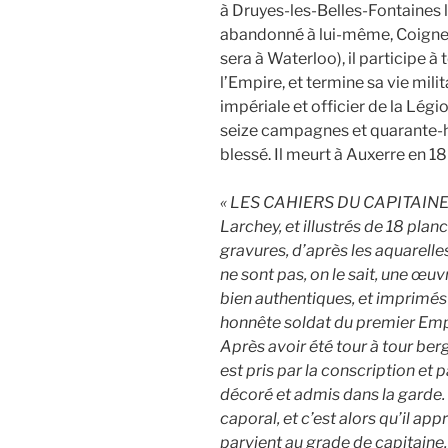
à Druyes-les-Belles-Fontaines 
abandonné à lui-même, Coignet 
sera à Waterloo), il participe 
l’Empire, et termine sa vie mil
impériale et officier de la Légi
seize campagnes et quarante-hu
blessé. Il meurt à Auxerre en 1
« LES CAHIERS DU CAPITAINE 
Larchey, et illustrés de 18 pla
gravures, d’après les aquarelles
ne sont pas, on le sait, une œu
bien authentiques, et imprimés 
honnête soldat du premier Empi
Après avoir été tour à tour berg
est pris par la conscription et pa
décoré et admis dans la garde. 
caporal, et c’est alors qu’il appr
parvient au grade de capitaine,