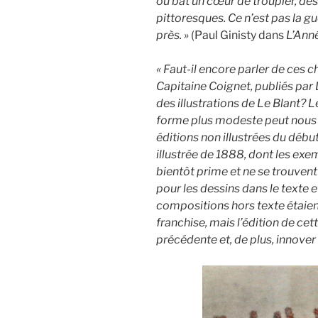
où bat un cœur de troupier, de
pittoresques. Ce n’est pas la gu
près. »
(Paul Ginisty dans
L’Anné
« Faut-il encore parler de ces 
Capitaine Coignet, publiés pa
des illustrations de Le Blant? 
forme plus modeste peut nous di
éditions non illustrées du début
illustrée de 1888, dont les exem
bientôt prime et ne se trouven
pour les dessins dans le texte e
compositions hors texte étaien
franchise, mais l’édition de ce
précédente et, de plus, innover d