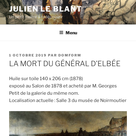
Aller
JULIEN LE BLANT
au
Un petit maître à redécouvrir
contenu
principal
Menu
PUBLIÉ
1 OCTOBRE 2019
PAR
DOMFORM
LE
LA MORT DU GÉNÉRAL D’ELBÉE
Huile sur toile 140 x 206 cm (1878)
exposé au Salon de 1878 et acheté par M. Georges
Petit de la galerie du même nom.
Localisation actuelle : Salle 3 du musée de Noirmoutier