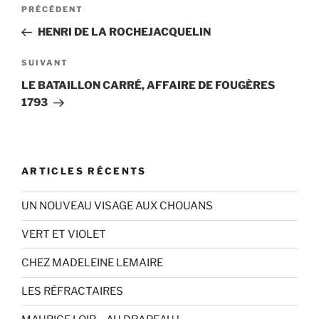
Navigation
Article
PRÉCÉDENT
de
précédent
HENRI DE LA ROCHEJACQUELIN
l’article
Article
SUIVANT
suivant
LE BATAILLON CARRÉ, AFFAIRE DE FOUGÈRES
1793
ARTICLES RÉCENTS
UN NOUVEAU VISAGE AUX CHOUANS
VERT ET VIOLET
CHEZ MADELEINE LEMAIRE
LES RÉFRACTAIRES